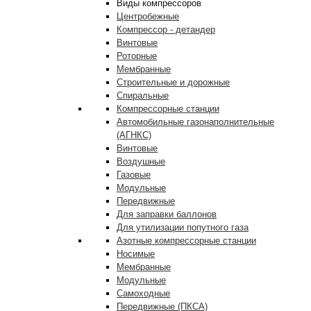
Виды компрессоров
Центробежные
Компрессор - детандер
Винтовые
Роторные
Мембранные
Строительные и дорожные
Спиральные
Компрессорные станции
Автомобильные газонаполнительные
(АГНКС)
Винтовые
Воздушные
Газовые
Модульные
Передвижные
Для заправки баллонов
Для утилизации попутного газа
Азотные компрессорные станции
Носимые
Мембранные
Модульные
Самоходные
Передвижные (ПКСА)