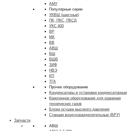
АМУ
Популярные серии
УКВШ (шахтные)
ПК, ПКС, ПКСД
УКС 400
ВР
МК
ВВ
АВШ
ВШ
ВШВ
ЗИФ
НВЭ
КП
ТГА
Прочее оборудование
Конденсаторы и установки конденсаторные
Криогенное оборудования для хранения
технических газов
Блоки осушки высокого давления
Станции воздухоразделительные (ВРУ)
Запчасти
АВШ