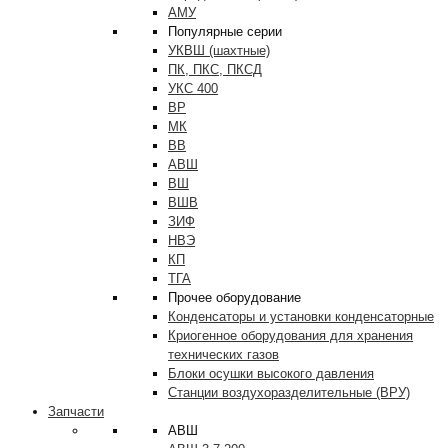
АМУ
Популярные серии
УКВШ (шахтные)
ПК, ПКС, ПКСД
УКС 400
ВР
МК
ВВ
АВШ
ВШ
ВШВ
ЗИФ
НВЭ
КП
ТГА
Прочее оборудование
Конденсаторы и установки конденсаторные
Криогенное оборудования для хранения
технических газов
Блоки осушки высокого давления
Станции воздухоразделительные (ВРУ)
Запчасти
АВШ