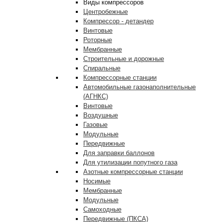
Виды компрессоров
Центробежные
Компрессор - детандер
Винтовые
Роторные
Мембранные
Строительные и дорожные
Спиральные
Компрессорные станции
Автомобильные газонаполнительные
(АГНКС)
Винтовые
Воздушные
Газовые
Модульные
Передвижные
Для заправки баллонов
Для утилизации попутного газа
Азотные компрессорные станции
Носимые
Мембранные
Модульные
Самоходные
Передвижные (ПКСА)