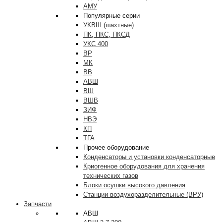
АМУ
Популярные серии
УКВШ (шахтные)
ПК, ПКС, ПКСД
УКС 400
ВР
МК
ВВ
АВШ
ВШ
ВШВ
ЗИФ
НВЭ
КП
ТГА
Прочее оборудование
Конденсаторы и установки конденсаторные
Криогенное оборудования для хранения
технических газов
Блоки осушки высокого давления
Станции воздухоразделительные (ВРУ)
Запчасти
АВШ