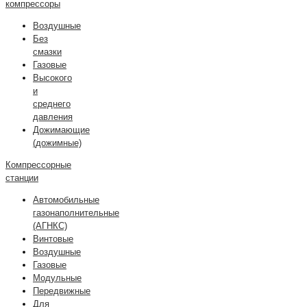
компрессоры
Воздушные
Без
смазки
Газовые
Высокого
и
среднего
давления
Дожимающие
(дожимные)
Компрессорные
станции
Автомобильные
газонаполнительные
(АГНКС)
Винтовые
Воздушные
Газовые
Модульные
Передвижные
Для