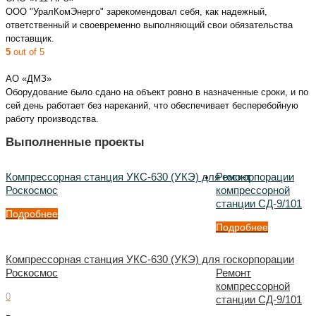
ООО "УралКомЭнерго" зарекомендовал себя, как надежный,
ответственный и своевременно выполняющий свои обязательства
поставщик.
5
out of 5
АО «ДМЗ»
Оборудование было сдано на объект ровно в назначенные сроки, и по
сей день работает без нареканий, что обеспечивает бесперебойную
работу производства.
Выполненные проекты
Компрессорная станция УКС-630 (УКЭ) для госкорпорации
Ремонт
Роскосмос
компрессорной
станции СД-9/101
Подробнее
Подробнее
Компрессорная станция УКС-630 (УКЭ) для госкорпорации
Роскосмос
Ремонт
компрессорной
0
станции СД-9/101