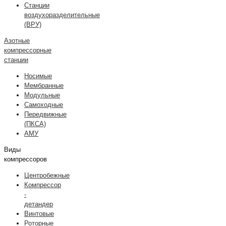
Станции
воздухоразделительные
(ВРУ)
Азотные
компрессорные
станции
Носимые
Мембранные
Модульные
Самоходные
Передвижные
(ПКСА)
АМУ
Виды
компрессоров
Центробежные
Компрессор
-
детандер
Винтовые
Роторные