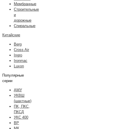
Мембранные
Строительные
и
дорожные
Спиральные
Китайские
Berg
Cross Air
Ingro
Ironmac
Luxon
Популярные
серии
АМУ
УКВШ
(шахтные)
ПК, ПКС,
ПКСД
УКС 400
ВР
МК