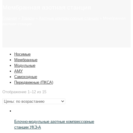
Мембранная азотная станция
Главная
»
Товары
»
Азотные компрессорные станции
»
Мембранная
азотная станция
Носимые
Мембранные
Модульные
АМУ
Самоходные
Передвижные (ПКСА)
Отображение 1–12 из 15
Блочно-модульные азотные компрессорные
станции УКЭ-А