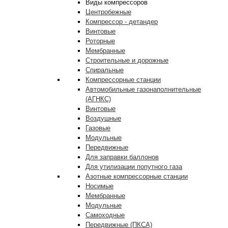
Виды компрессоров
Центробежные
Компрессор - детандер
Винтовые
Роторные
Мембранные
Строительные и дорожные
Спиральные
Компрессорные станции
Автомобильные газонаполнительные
(АГНКС)
Винтовые
Воздушные
Газовые
Модульные
Передвижные
Для заправки баллонов
Для утилизации попутного газа
Азотные компрессорные станции
Носимые
Мембранные
Модульные
Самоходные
Передвижные (ПКСА)