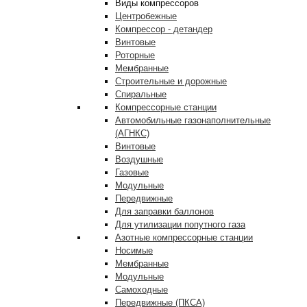
Виды компрессоров
Центробежные
Компрессор - детандер
Винтовые
Роторные
Мембранные
Строительные и дорожные
Спиральные
Компрессорные станции
Автомобильные газонаполнительные
(АГНКС)
Винтовые
Воздушные
Газовые
Модульные
Передвижные
Для заправки баллонов
Для утилизации попутного газа
Азотные компрессорные станции
Носимые
Мембранные
Модульные
Самоходные
Передвижные (ПКСА)