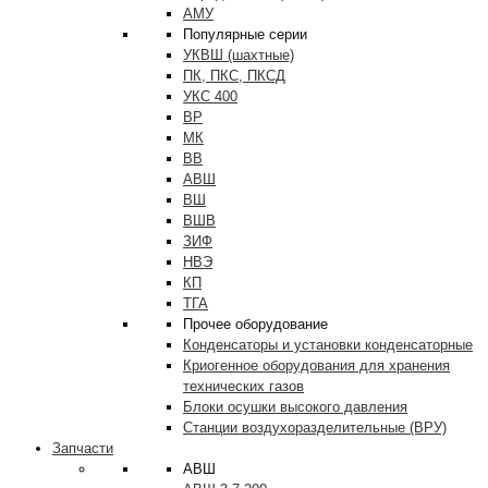
АМУ
Популярные серии
УКВШ (шахтные)
ПК, ПКС, ПКСД
УКС 400
ВР
МК
ВВ
АВШ
ВШ
ВШВ
ЗИФ
НВЭ
КП
ТГА
Прочее оборудование
Конденсаторы и установки конденсаторные
Криогенное оборудования для хранения
технических газов
Блоки осушки высокого давления
Станции воздухоразделительные (ВРУ)
Запчасти
АВШ