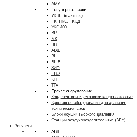
АМУ
Популярные серии
УКВШ (шахтные)
ПК, ПКС, ПКСД
УКС 400
ВР
МК
ВВ
АВШ
ВШ
ВШВ
ЗИФ
НВЭ
КП
ТГА
Прочее оборудование
Конденсаторы и установки конденсаторные
Криогенное оборудования для хранения
технических газов
Блоки осушки высокого давления
Станции воздухоразделительные (ВРУ)
Запчасти
АВШ