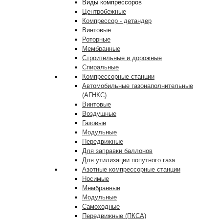
Виды компрессоров
Центробежные
Компрессор - детандер
Винтовые
Роторные
Мембранные
Строительные и дорожные
Спиральные
Компрессорные станции
Автомобильные газонаполнительные
(АГНКС)
Винтовые
Воздушные
Газовые
Модульные
Передвижные
Для заправки баллонов
Для утилизации попутного газа
Азотные компрессорные станции
Носимые
Мембранные
Модульные
Самоходные
Передвижные (ПКСА)