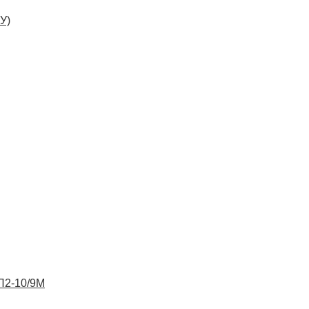
У)
ВП2-10/9М