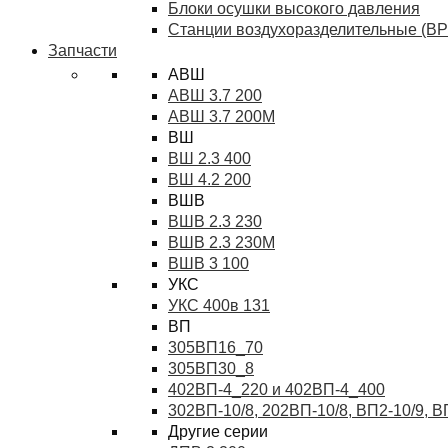
Блоки осушки высокого давления
Станции воздухоразделительные (ВР
Запчасти
АВШ
АВШ 3.7 200
АВШ 3.7 200М
ВШ
ВШ 2.3 400
ВШ 4.2 200
ВШВ
ВШВ 2.3 230
ВШВ 2.3 230М
ВШВ 3 100
УКС
УКС 400в 131
ВП
305ВП16_70
305ВП30_8
402ВП-4_220 и 402ВП-4_400
302ВП-10/8, 202ВП-10/8, ВП2-10/9, 
Другие серии