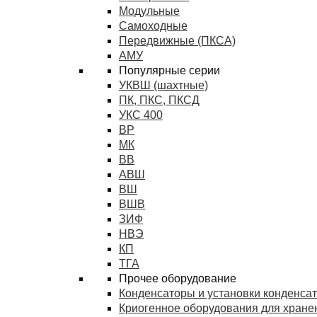
Модульные
Самоходные
Передвижные (ПКСА)
АМУ
Популярные серии
УКВШ (шахтные)
ПК, ПКС, ПКСД
УКС 400
ВР
МК
ВВ
АВШ
ВШ
ВШВ
ЗИФ
НВЭ
КП
ТГА
Прочее оборудование
Конденсаторы и установки конденса
Криогенное оборудования для хранен