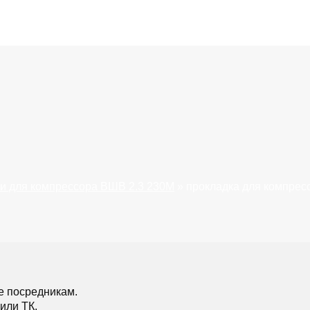
и для компрессора ВШВ 2.3 230М
»
прокладка для компрес
е посредникам.
или ТК.