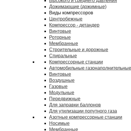
Высокого и среднего давления
Дожимающие (дожимные)
Виды компрессоров
Центробежные
Компрессор - детандер
Винтовые
Роторные
Мембранные
Строительные и дорожные
Спиральные
Компрессорные станции
Автомобильные газонаполнительные
Винтовые
Воздушные
Газовые
Модульные
Передвижные
Для заправки баллонов
Для утилизации попутного газа
Азотные компрессорные станции
Носимые
Мембранные