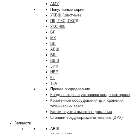
АМУ
Популярные серии
УКВШ (шахтные)
ПК, ПКС, ПКСД
УКС 400
ВР
МК
ВВ
АВШ
ВШ
ВШВ
ЗИФ
НВЭ
КП
ТГА
Прочее оборудование
Конденсаторы и установки конденсаторные
Криогенное оборудования для хранения
технических газов
Блоки осушки высокого давления
Станции воздухоразделительные (ВРУ)
Запчасти
АВШ