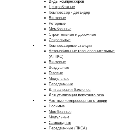
Виды компрессоров
Центробежные
Компрессор - детандер
Винтовые
Роторные
Мембранные
Строительные и дорожные
Спиральные
Компрессорные станции
Автомобильные газонаполнительные
(АГНКС)
Винтовые
Воздушные
Газовые
Модульные
Передвижные
Для заправки баллонов
Для утилизации попутного газа
Азотные компрессорные станции
Носимые
Мембранные
Модульные
Самоходные
Передвижные (ПКСА)