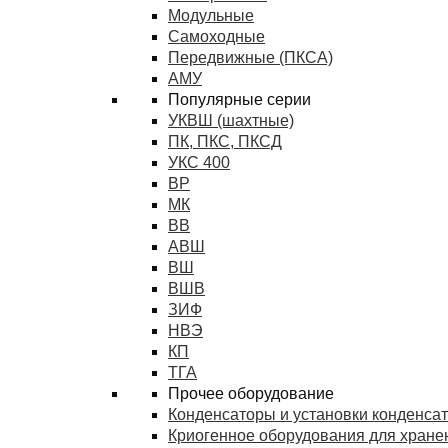
Модульные
Самоходные
Передвижные (ПКСА)
АМУ
Популярные серии
УКВШ (шахтные)
ПК, ПКС, ПКСД
УКС 400
ВР
МК
ВВ
АВШ
ВШ
ВШВ
ЗИФ
НВЭ
КП
ТГА
Прочее оборудование
Конденсаторы и установки конденса
Криогенное оборудования для хранен