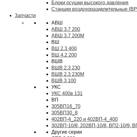
Блоки осушки высокого давления
Станции воздухоразделительные (ВР
Запчасти
АВШ
АВШ 3.7 200
АВШ 3.7 200М
ВШ
ВШ 2.3 400
ВШ 4.2 200
ВШВ
ВШВ 2.3 230
ВШВ 2.3 230М
ВШВ 3 100
УКС
УКС 400в 131
ВП
305ВП16_70
305ВП30_8
402ВП-4_220 и 402ВП-4_400
302ВП-10/8, 202ВП-10/8, ВП2-10/9, 
Другие серии