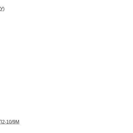
У)
ВП2-10/9М